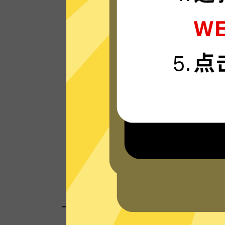
Next加速器的服务器使用更新一代的”闪连
“连接技术，只为速度而生，可轻松支持4K
媒体。
看看其他人对Next加速器的评价
一键连接，无需任何繁