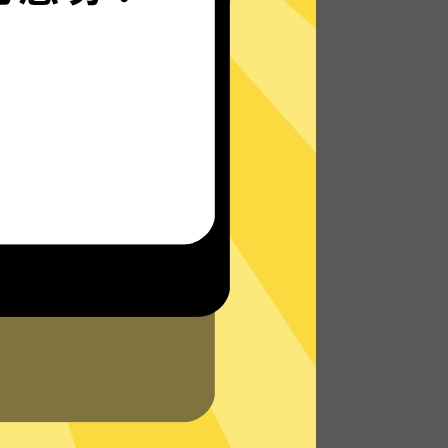
Next加速器的自研发通信协议，使您无论是
在路上还是沙发上，都能轻松快速地访问网
络，体验真正的极速网络。
了解更多Next加速器App特点