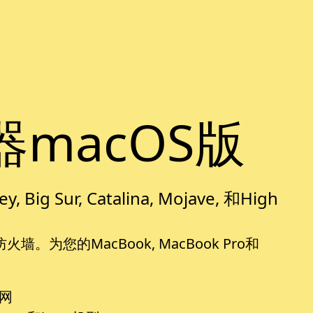
器macOS版
g Sur, Catalina, Mojave, 和High
。为您的MacBook, MacBook Pro和
网